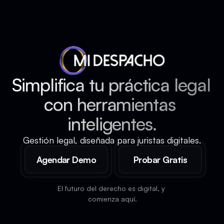
Simplifica tu práctica legal 
¿Sabías que...?
con herramientas 
Los abogados 
inteligentes.
dedican más del 
20% de su tiempo 
Gestión legal, diseñada para juristas digitales.
semanal a tareas 
administrativas.
Agendar Demo
Probar Gratis
El futuro del derecho es digital, y 
comienza aquí.