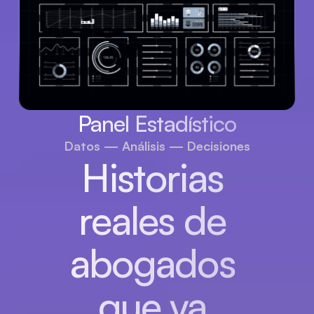
Panel Estadístico
Datos — Análisis — Decisiones
Historias 
reales de 
abogados 
que ya 